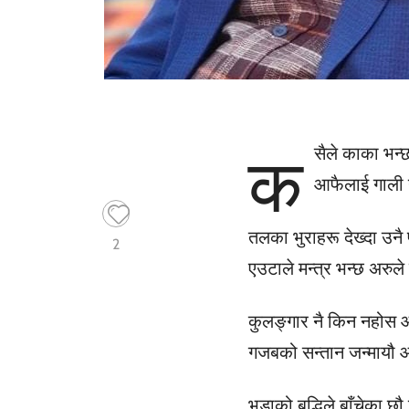
क
सैले काका भन
आफैलाई गाली 
तलका भुराहरू देख्दा उन
2
एउटाले मन्त्र भन्छ अरुल
कुलङ्गार नै किन नहोस आफ
गजबको सन्तान जन्मायौ 
भडाको बुद्धिले बाँचेका छौ