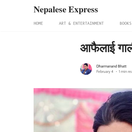
Nepalese Express
HOME
ART & ENTERTAINMENT
BOOKS
आफैलाई गाली
Dharmanand Bhatt
February 4
1 min re